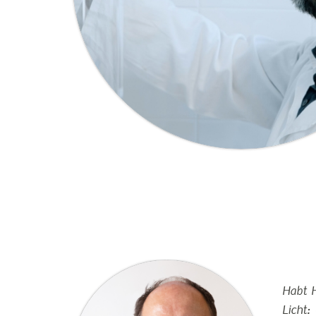
drangheta,
Habt H
ging mafia as
Licht: